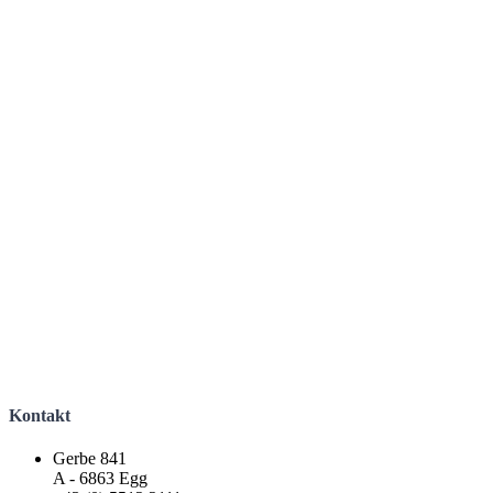
Mittwoch
16:00 – 18:00
Freitag
08:00 – 12:00
Allgemeinmedizin
Physiotherapie
Wundmanagement
Kontakt
Gerbe 841
A - 6863 Egg