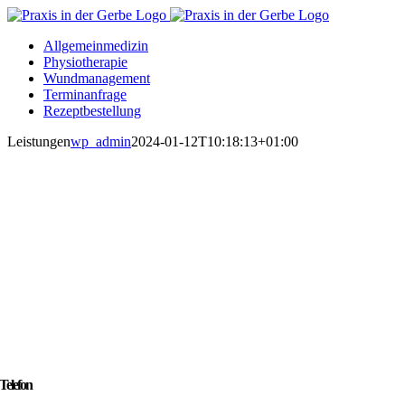
Zum
Inhalt
Allgemeinmedizin
springen
Physiotherapie
Wundmanagement
Terminanfrage
Rezeptbestellung
Leistungen
wp_admin
2024-01-12T10:18:13+01:00
Telefon