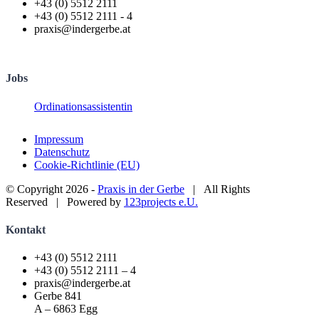
+43 (0) 5512 2111
+43 (0) 5512 2111 - 4
praxis@indergerbe.at
Jobs
Ordinationsassistentin
Impressum
Datenschutz
Cookie-Richtlinie (EU)
© Copyright
2026 -
Praxis in der Gerbe
| All Rights
Reserved | Powered by
123projects e.U.
Facebook
Instagram
Toggle
Kontakt
Sliding
Bar
+43 (0) 5512 2111
Area
+43 (0) 5512 2111 – 4
praxis@indergerbe.at
Gerbe 841
A – 6863 Egg