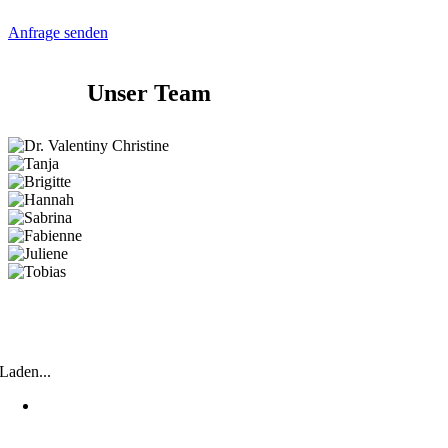
Terminanfrage
Anfrage senden
Unser Team
+43 (0) 5512 2111
praxis@indergerbe.at
Laden...