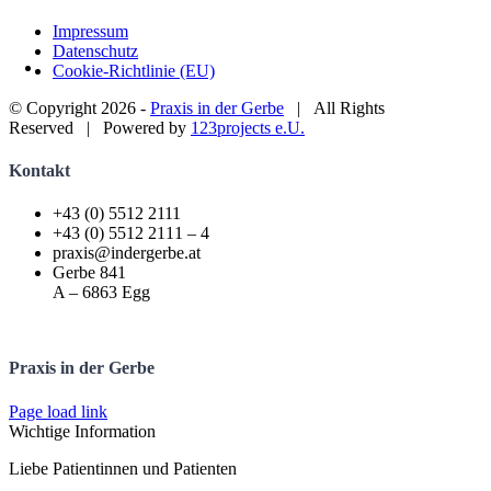
Impressum
Datenschutz
Cookie-Richtlinie (EU)
© Copyright
2026 -
Praxis in der Gerbe
| All Rights
Reserved | Powered by
123projects e.U.
Facebook
Instagram
Toggle
Kontakt
Sliding
Bar
+43 (0) 5512 2111
Area
+43 (0) 5512 2111 – 4
praxis@indergerbe.at
Gerbe 841
A – 6863 Egg
Praxis in der Gerbe
Page load link
Wichtige Information
Liebe Patientinnen und Patienten