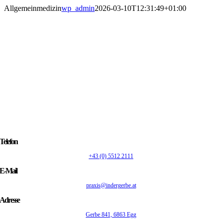
Zum
Allgemeinmedizin
wp_admin
2026-03-10T12:31:49+01:00
Inhalt
springen
Telefon
+43 (0) 5512 2111
E-Mail
praxis@indergerbe.at
Adresse
Gerbe 841, 6863 Egg